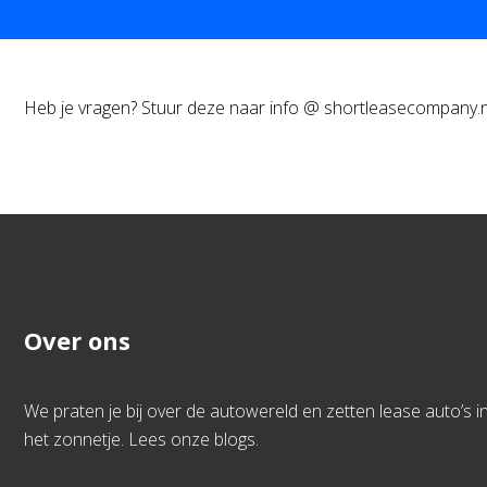
Heb je vragen? Stuur deze naar info @ shortleasecompany.n
Over ons
We praten je bij over de autowereld en zetten lease auto’s i
het zonnetje. Lees onze blogs.