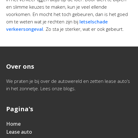
en slimme keuzes te maken, kun je veel ellende
voorkomen. En mocht het toch gebeuren, dan is het goed
om te weten wat je rechten zijn bij
letselschade
verkeersongeval
. Zo sta je sterker, wat er ook gebeurt.
Over ons
We praten je bij over de autowereld en zetten lease auto’s
in het zonnetje. Lees onze blogs.
Pagina's
Home
Lease auto