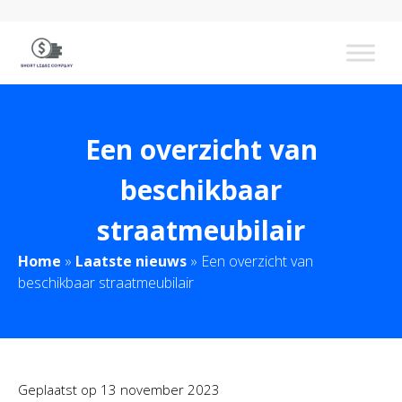
Een overzicht van
beschikbaar
straatmeubilair
Home
»
Laatste nieuws
»
Een overzicht van
beschikbaar straatmeubilair
Geplaatst op
13 november 2023