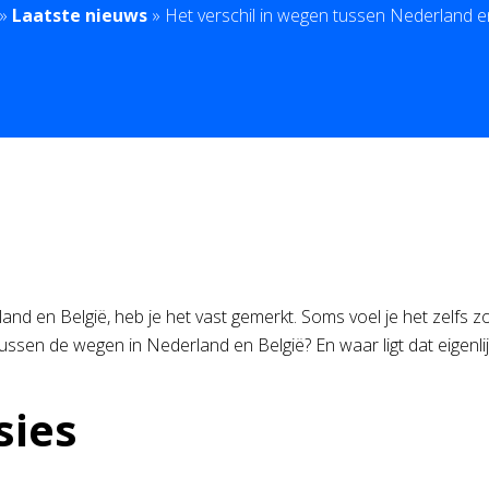
»
Laatste nieuws
»
Het verschil in wegen tussen Nederland e
 en België, heb je het vast gemerkt. Soms voel je het zelfs zond
 tussen de wegen in Nederland en België? En waar ligt dat eigenli
sies