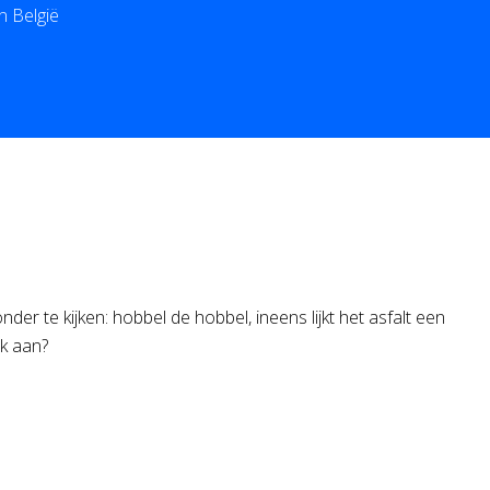
n België
er te kijken: hobbel de hobbel, ineens lijkt het asfalt een
jk aan?