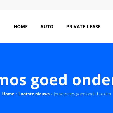
HOME
AUTO
PRIVATE LEASE
mos goed ond
Home
»
Laatste nieuws
»
Jouw tomos goed onderhouden