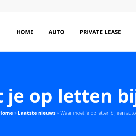
HOME
AUTO
PRIVATE LEASE
je op letten bi
Home
»
Laatste nieuws
»
Waar moet je op letten bij een auto