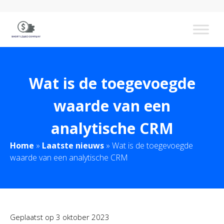
Wat is de toegevoegde
waarde van een
analytische CRM
Home
»
Laatste nieuws
»
Wat is de toegevoegde
waarde van een analytische CRM
Geplaatst op
3 oktober 2023